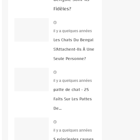
Fidèles?
il y a quelques années
Les Chats Du Bengal
S'Attachent-Ils À Une
Seule Personne?
il y a quelques années
patte de chat - 25
Faits Sur Les Pattes
De...
il y a quelques années
5 principales causes