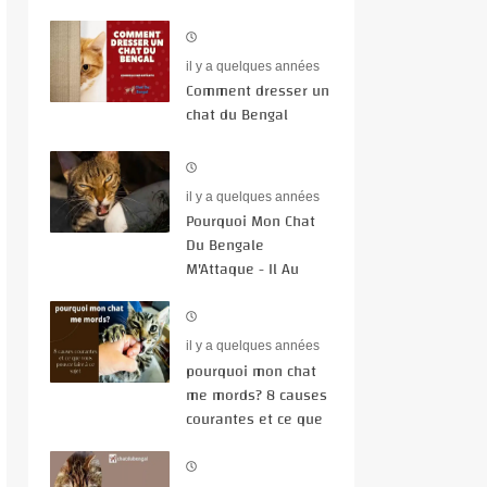
il y a quelques années
Comment dresser un
chat du Bengal
il y a quelques années
Pourquoi Mon Chat
Du Bengale
M'Attaque - Il Au
Comportement
il y a quelques années
pourquoi mon chat
me mords? 8 causes
courantes et ce que
vous pouvez faire à
ce sujet