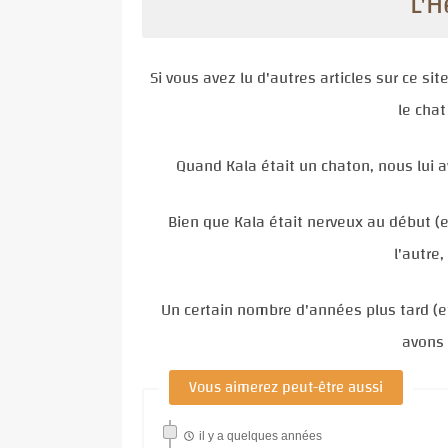
L'
Si vous avez lu d'autres articles sur ce si
le chat
Quand Kala était
un chaton
, nous lui
Bien que Kala était nerveux au début (et
l'autre
Un certain nombre d'années plus tard (e
avons 
Vous aimerez peut-être aussi
il y a quelques années