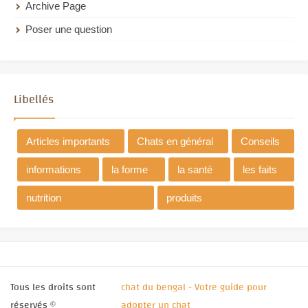
Archive Page
Poser une question
Libellés
Articles importants
Chats en général
Conseils
informations
la forme
la santé
les faits
nutrition
produits
Tous les droits sont
chat du bengal - Votre guide pour
réservés ©
adopter un chat