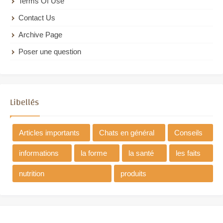
Terms Of Use
Contact Us
Archive Page
Poser une question
Libellés
Articles importants
Chats en général
Conseils
informations
la forme
la santé
les faits
nutrition
produits