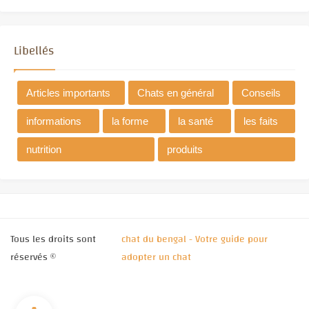
Libellés
Articles importants
Chats en général
Conseils
informations
la forme
la santé
les faits
nutrition
produits
Tous les droits sont
chat du bengal - Votre guide pour
réservés ©
adopter un chat